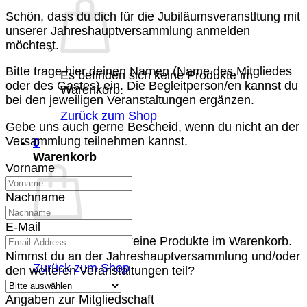
Schön, dass du dich für die Jubiläumsveranstltung mit
unserer Jahreshauptversammlung anmelden
möchtest.
Bitte trage hier deinen Namen (Name des Mitgliedes
Es befinden sich keine Produkte im
oder des Gastes) ein. Die Begleitperson/en kannst du
Warenkorb.
bei den jeweiligen Veranstaltungen ergänzen.
Zurück zum Shop
Gebe uns auch gerne Bescheid, wenn du nicht an der
Versammlung teilnehmen kannst.
0
Warenkorb
Vorname
Nachname
E-Mail
Es befinden sich keine Produkte im Warenkorb.
Nimmst du an der Jahreshauptversammlung und/oder
Zurück zum Shop
den weiteren Veranstaltungen teil?
Angaben zur Mitgliedschaft