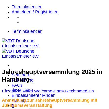
Zum
Terminkalender
Inhalt
Anmelden / Registrieren
springen
Terminkalender
Jahreshauptversammlung 2025 in
Seminare
Hamburg
Fortbildung
FAQs
Über Uns
Einladung
Hotel
Welcome-Party
Rechtsmedizin
Einbalsamierer Finden
Anmeldung zur Jahreshauptversammlung mit
Kontakt
Jubiläumsveranstaltung
0