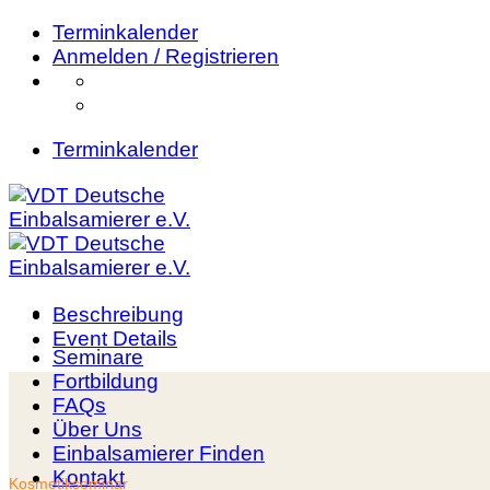
Zum
Terminkalender
Inhalt
Anmelden / Registrieren
springen
Terminkalender
Beschreibung
Event Details
Seminare
Fortbildung
FAQs
Über Uns
Einbalsamierer Finden
Kontakt
Kosmetikseminar