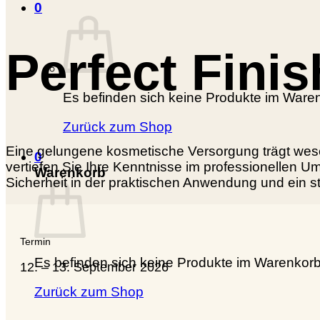
0
Perfect Finis
Es befinden sich keine Produkte im Ware
Zurück zum Shop
Eine gelungene kosmetische Versorgung trägt wesen
0
vertiefen Sie Ihre Kenntnisse im professionellen
Warenkorb
Sicherheit in der praktischen Anwendung und ein s
Termin
Es befinden sich keine Produkte im Warenkorb
12. – 13. September 2026
Zurück zum Shop