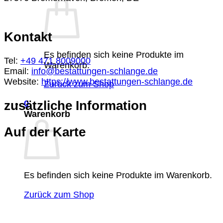
Kontakt
Es befinden sich keine Produkte im
Tel:
+49 471 8009000
Warenkorb.
Email:
info@bestattungen-schlange.de
Website:
https://www.bestattungen-schlange.de
Zurück zum Shop
zusätzliche Information
0
Warenkorb
Auf der Karte
Es befinden sich keine Produkte im Warenkorb.
Zurück zum Shop