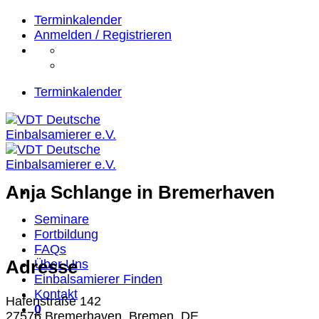
Zum
Terminkalender
Inhalt
Anmelden / Registrieren
springen
Terminkalender
Anja Schlange
in Bremerhaven
Seminare
Fortbildung
FAQs
Adresse
Über Uns
Einbalsamierer Finden
Kontakt
Hafenstraße 142
0
27576 Bremerhaven, Bremen, DE