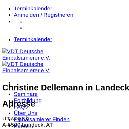
Zum
Terminkalender
Inhalt
Anmelden / Registrieren
springen
Terminkalender
Christine Dellemann
in Landec
Seminare
Fortbildung
Adresse
FAQs
Über Uns
Urtlweg 1b
Einbalsamierer Finden
A-6500 Landeck, AT
Kontakt