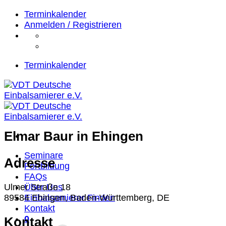
Zum
Terminkalender
Inhalt
Anmelden / Registrieren
springen
Terminkalender
Elmar Baur
in Ehingen
Seminare
Adresse
Fortbildung
FAQs
Über Uns
Ulmer Straße 18
Einbalsamierer Finden
89584 Ehingen, Baden-Württemberg, DE
Kontakt
0
Kontakt