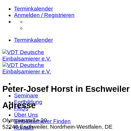
Zum
Terminkalender
Inhalt
Anmelden / Registrieren
springen
Terminkalender
Peter-Josef Horst
in Eschweiler
Seminare
Fortbildung
Adresse
FAQs
Über Uns
Olympiastraße 20
Einbalsamierer Finden
52249 Eschweiler, Nordrhein-Westfalen, DE
Kontakt