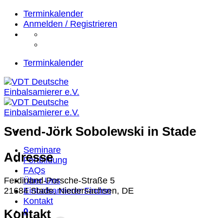
Zum
Terminkalender
Inhalt
Anmelden / Registrieren
springen
Terminkalender
Svend-Jörk Sobolewski
in Stade
Seminare
Adresse
Fortbildung
FAQs
Über Uns
Ferdinand-Porsche-Straße 5
Einbalsamierer Finden
21684 Stade, Niedersachsen, DE
Kontakt
0
Kontakt