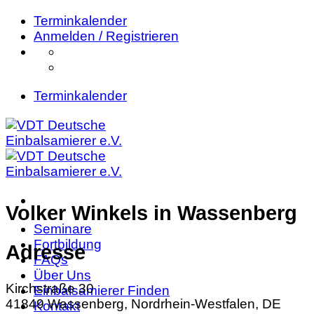
Zum
Terminkalender
Inhalt
Anmelden / Registrieren
springen
Terminkalender
Volker Winkels
in Wassenberg
Seminare
Fortbildung
Adresse
FAQs
Über Uns
Kirchstraße 30
Einbalsamierer Finden
41849 Wassenberg, Nordrhein-Westfalen, DE
Kontakt