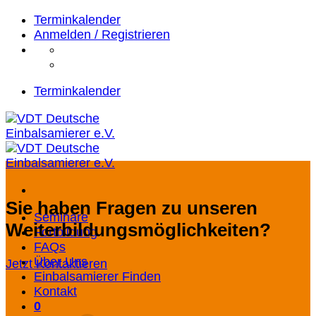
Zum
Terminkalender
Inhalt
Anmelden / Registrieren
springen
Terminkalender
Sie haben Fragen zu unseren
Seminare
Weiterbildungsmöglichkeiten?
Fortbildung
FAQs
Über Uns
Jetzt Kontaktieren
Einbalsamierer Finden
Kontakt
0