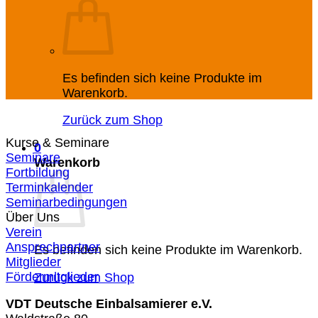
Es befinden sich keine Produkte im
Warenkorb.
Zurück zum Shop
Kurse & Seminare
0
Seminare
Warenkorb
Fortbildung
Terminkalender
Seminarbedingungen
Über Uns
Verein
Ansprechpartner
Es befinden sich keine Produkte im Warenkorb.
Mitglieder
Fördermitglieder
Zurück zum Shop
VDT Deutsche Einbalsamierer e.V.